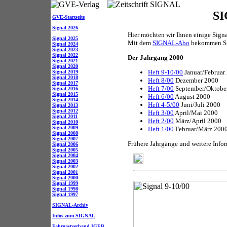
SI
GVE-Startseite
Signal 2026
Hier möchten wir Ihnen einige Sign
Signal 2025
Mit dem
SIGNAL-Abo
bekommen Sie
Signal 2024
Signal 2023
Signal 2022
Der Jahrgang 2000
Signal 2021
Signal 2020
Heft 9-10/00
Januar/Februar
Signal 2019
Signal 2018
Heft 8/00
Dezember 2000
Signal 2017
Heft 7/00
September/Oktobe
Signal 2016
Signal 2015
Heft 6/00
August 2000
Signal 2014
Heft 4-5/00
Juni/Juli 2000
Signal 2013
Signal 2012
Heft 3/00
April/Mai 2000
Signal 2011
Heft 2/00
März/April 2000
Signal 2010
Signal 2009
Heft 1/00
Februar/März 200
Signal 2008
Signal 2007
Frühere Jahrgänge und weitere Info
Signal 2006
Signal 2005
Signal 2004
Signal 2003
Signal 2002
Signal 2001
Signal 2000
Signal 1999
Signal 1998
Signal 1997
SIGNAL-Archiv
Infos zum SIGNAL
Fahrgastverband IGEB